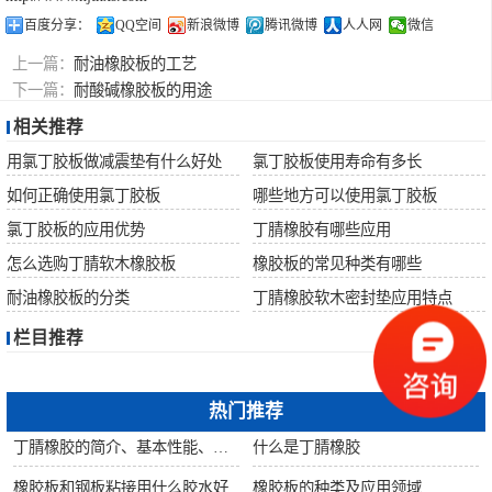
百度分享：
QQ空间
新浪微博
腾讯微博
人人网
微信
上一篇：
耐油橡胶板的工艺
下一篇：
耐酸碱橡胶板的用途
相关推荐
用氯丁胶板做减震垫有什么好处
氯丁胶板使用寿命有多长
如何正确使用氯丁胶板
哪些地方可以使用氯丁胶板
氯丁胶板的应用优势
丁腈橡胶有哪些应用
怎么选购丁腈软木橡胶板
橡胶板的常见种类有哪些
耐油橡胶板的分类
丁腈橡胶软木密封垫应用特点
栏目推荐
热门推荐
丁腈橡胶的简介、基本性能、主要用途
什么是丁腈橡胶
橡胶板和钢板粘接用什么胶水好
橡胶板的种类及应用领域