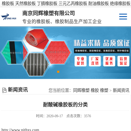
橡胶板 天然橡胶板 丁腈橡胶板 三元乙丙橡胶板 耐油橡胶板 绝缘橡胶板
防滑橡胶板
南京同辉橡塑有限公司
专业的橡胶板、橡胶制品生产加工企业
橡胶板
特种橡胶板
防滑橡胶垫
橡胶制品
新闻资讯
彩色橡胶垫
您当前位置：
同辉橡塑 橡胶 橡塑
>
新闻资讯
耐酸碱橡胶板的分类
橡胶性能表
时间：2020-09-17
点击次数：3576
http://www.njthxs.com