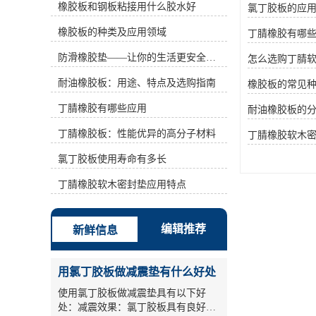
橡胶板和钢板粘接用什么胶水好
氯丁胶板的应
(%)为42~46、36~41、31~35、
25~30、18~24等。丙烯腈含量越高，
橡胶板的种类及应用领域
丁腈橡胶有哪
耐油性越好，但耐寒性相应降低。它
可以在120℃或在空气中 150℃中长期
防滑橡胶垫——让你的生活更安全舒适
怎么选购丁腈
使用的油。此外，它还具有良好的耐
水性、气密性和粘结性能。广泛应用
耐油橡胶板：用途、特点及选购指南
橡胶板的常见
于制造各种耐油橡胶产品、各种耐油
丁腈橡胶有哪些应用
垫圈、垫圈、套管、软包装、软管、
耐油橡胶板的
印染橡胶辊、电缆橡胶材料等，已成
丁腈橡胶板：性能优异的高分子材料
丁腈橡胶软木
为汽车、航空、石油、复印等行业不
可缺少的弹性材料。 二、基本性能
氯丁胶板使用寿命有多长
丁腈橡胶又称丁二烯一丙烯腈橡胶，
简称丁二烯一丙烯腈橡胶NBR，平均
丁腈橡胶软木密封垫应用特点
分子量约70万。灰色至浅黄色块或粉
状固体，相对密度为0.95～1.0。丁腈
橡胶玻璃化温度为26%Tg=一52℃，
编辑推荐
新鲜信息
脆化温度Tb=一47℃，丙烯腈含量为
40%的丁腈橡胶玻璃化温度Tg=一
22℃。溶解度参数δ=8.9～9.9.溶于醋
用氯丁胶板做减震垫有什么好处
酸乙酯、醋酸丁酯、氯苯、甲乙酮
等。丁腈橡胶具有优异的耐油性，仅
使用氯丁胶板做减震垫具有以下好
次于聚硫橡胶和氟橡胶，具有耐磨性
处：减震效果：氯丁胶板具有良好的