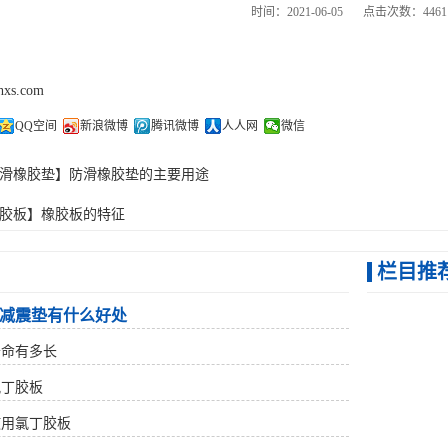
时间：2021-06-05
点击次数：4461
thxs.com
QQ空间
新浪微博
腾讯微博
人人网
微信
滑橡胶垫】防滑橡胶垫的主要用途
胶板】橡胶板的特征
栏目推
减震垫有什么好处
寿命有多长
氯丁胶板
使用氯丁胶板