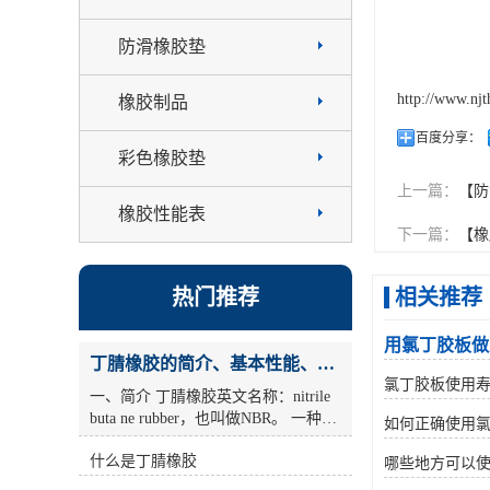
防滑橡胶垫
http://www.nj
橡胶制品
百度分享：
彩色橡胶垫
上一篇：
【防
橡胶性能表
下一篇：
【橡
热门推荐
相关推荐
用氯丁胶板做
丁腈橡胶的简介、基本性能、主要用途
氯丁胶板使用
一、简介 丁腈橡胶英文名称：nitrile
buta ne rubber，也叫做NBR。 一种由
如何正确使用
丁二烯和丙烯腈共聚而成的合成橡
什么是丁腈橡胶
胶。耐油(尤其是 丁腈橡胶烷烃油)，
哪些地方可以
耐老化性好的合成橡胶。丙烯腈含量