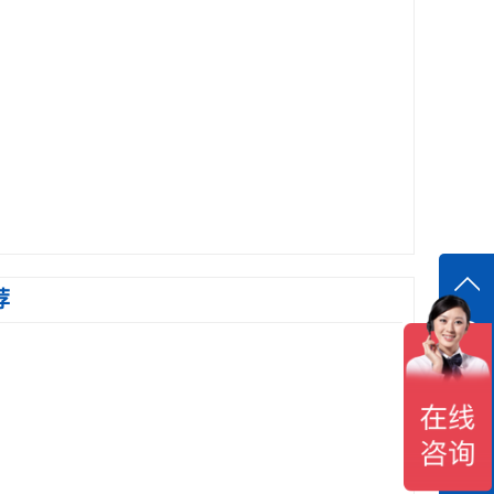
荐
在线
在
咨询
18118