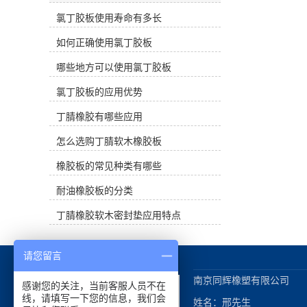
和气密性。 丁腈橡胶的缺点是不耐臭
弹性和柔软性，能够有效吸收冲击和
氧和芳香族、卤代烃、酮和酯溶剂，
氯丁胶板使用寿命有多长
振动，减轻物体受到的冲击力和震
不适合绝缘材料。耐热性优于丁苯橡
动，从而提供更好的减震效果。这对
如何正确使用氯丁胶板
胶和氯丁橡胶，可达120℃长期工
于需要减少振动和噪音的场所和设备
作。仅次于丁基橡胶的气密性。丁腈
非常重要。吸震能力：氯丁胶板具有
哪些地方可以使用氯丁胶板
橡胶的性能受丙烯腈含量的影响。随
出色的吸震能力，可以吸收地面、机
着丙烯腈含量的增加，拉伸强度、耐
械设备或其他物体的震动，防止震动
氯丁胶板的应用优势
热性、耐油性、气密性和硬度增加，
传递到周围环境或其他物体，从而保
但弹性和耐寒性降低。丁腈橡胶耐臭
护地面、设备或结构的完整性和稳定
丁腈橡胶有哪些应用
氧和电绝缘性差。耐水性好。 三、主
性。防滑性能：氯丁胶板通常具有良
要用途 丁腈橡胶主要用于制造耐油产
怎么选购丁腈软木橡胶板
好的抗滑性能，可以增加地面或物体
品，如耐油管、胶带、橡胶隔膜、大
的摩擦力，减少滑倒和摔倒的风险，
橡胶板的常见种类有哪些
型油囊等，常用于制造O形圈、油
提供更安全的工作和生活环境。耐久
封、皮碗、膜片、活门、波纹管、软
性：氯丁胶板通常具有优异的耐久性
耐油橡胶板的分类
管、密封件、发泡等各种耐油成型产
和耐候性，能够长时间保持其减震和
品。
吸震性能，不易老化和变形，从而延
丁腈橡胶软木密封垫应用特点
长使用寿命。多功能性：氯丁胶板可
以根据需要进行定制和加工，适用于
各种不同的场所和应用，如运动场
请您留言
地、工业设备、建筑结构等，提供多
种形式的减震和吸震解决方案。 总的
南京同辉橡塑有限公司

感谢您的关注，当前客服人员不在
来说，使用氯丁胶板做减震垫可以有
线，请填写一下您的信息，我们会
姓名：邢先生

效减少冲击和振动，提供更好的安全