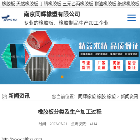
橡胶板 天然橡胶板 丁腈橡胶板 三元乙丙橡胶板 耐油橡胶板 绝缘橡胶板
防滑橡胶板
南京同辉橡塑有限公司
专业的橡胶板、橡胶制品生产加工企业
橡胶板
特种橡胶板
防滑橡胶垫
橡胶制品
新闻资讯
彩色橡胶垫
您当前位置：
同辉橡塑 橡胶 橡塑
>
新闻资讯
橡胶板分类及生产加工过程
橡胶性能表
时间：2022-05-21
点击次数：4114
http://www.njthxs.com