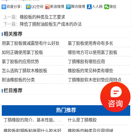
百度分享：
QQ空间
新浪微博
腾讯微博
人人网
微信
上一篇：
橡胶板的种类及工艺要求
下一篇：
降低丁腈耐油胶板生产成本的办法
相关推荐
用氯丁胶板做减震垫有什么好处
氯丁胶板使用寿命有多长
如何正确使用氯丁胶板
哪些地方可以使用氯丁胶板
氯丁胶板的应用优势
丁腈橡胶有哪些应用
怎么选购丁腈软木橡胶板
橡胶板的常见种类有哪些
耐油橡胶板的分类
丁腈橡胶软木密封垫应用特点
栏目推荐
热门推荐
丁腈橡胶的简介、基本性能、主要用途
什么是丁腈橡胶
橡胶板和钢板粘接用什么胶水好
橡胶板的种类及应用领域