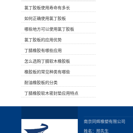
和气密性。 丁腈橡胶的缺点是不耐臭
弹性和柔软性，能够有效吸收冲击和
氧和芳香族、卤代烃、酮和酯溶剂，
氯丁胶板使用寿命有多长
振动，减轻物体受到的冲击力和震
不适合绝缘材料。耐热性优于丁苯橡
动，从而提供更好的减震效果。这对
如何正确使用氯丁胶板
胶和氯丁橡胶，可达120℃长期工
于需要减少振动和噪音的场所和设备
作。仅次于丁基橡胶的气密性。丁腈
非常重要。吸震能力：氯丁胶板具有
哪些地方可以使用氯丁胶板
橡胶的性能受丙烯腈含量的影响。随
出色的吸震能力，可以吸收地面、机
着丙烯腈含量的增加，拉伸强度、耐
械设备或其他物体的震动，防止震动
氯丁胶板的应用优势
热性、耐油性、气密性和硬度增加，
传递到周围环境或其他物体，从而保
但弹性和耐寒性降低。丁腈橡胶耐臭
护地面、设备或结构的完整性和稳定
丁腈橡胶有哪些应用
氧和电绝缘性差。耐水性好。 三、主
性。防滑性能：氯丁胶板通常具有良
要用途 丁腈橡胶主要用于制造耐油产
怎么选购丁腈软木橡胶板
好的抗滑性能，可以增加地面或物体
品，如耐油管、胶带、橡胶隔膜、大
的摩擦力，减少滑倒和摔倒的风险，
橡胶板的常见种类有哪些
型油囊等，常用于制造O形圈、油
提供更安全的工作和生活环境。耐久
封、皮碗、膜片、活门、波纹管、软
性：氯丁胶板通常具有优异的耐久性
耐油橡胶板的分类
管、密封件、发泡等各种耐油成型产
和耐候性，能够长时间保持其减震和
品。
吸震性能，不易老化和变形，从而延
丁腈橡胶软木密封垫应用特点
长使用寿命。多功能性：氯丁胶板可
以根据需要进行定制和加工，适用于
各种不同的场所和应用，如运动场
地、工业设备、建筑结构等，提供多
种形式的减震和吸震解决方案。 总的
南京同辉橡塑有限公司

来说，使用氯丁胶板做减震垫可以有
姓名：邢先生

效减少冲击和振动，提供更好的安全