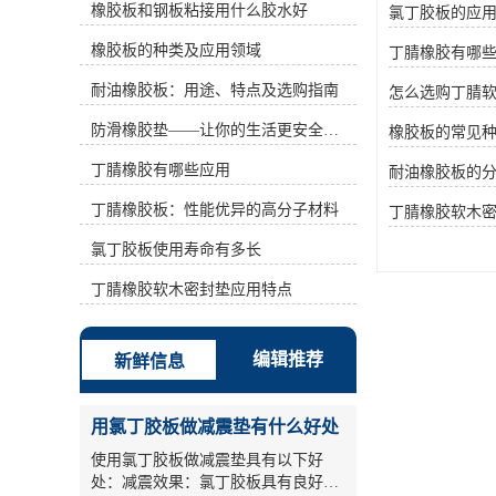
橡胶板和钢板粘接用什么胶水好
氯丁胶板的应
(%)为42~46、36~41、31~35、
25~30、18~24等。丙烯腈含量越高，
橡胶板的种类及应用领域
丁腈橡胶有哪
耐油性越好，但耐寒性相应降低。它
可以在120℃或在空气中 150℃中长期
耐油橡胶板：用途、特点及选购指南
怎么选购丁腈
使用的油。此外，它还具有良好的耐
水性、气密性和粘结性能。广泛应用
防滑橡胶垫——让你的生活更安全舒适
橡胶板的常见
于制造各种耐油橡胶产品、各种耐油
丁腈橡胶有哪些应用
垫圈、垫圈、套管、软包装、软管、
耐油橡胶板的
印染橡胶辊、电缆橡胶材料等，已成
丁腈橡胶板：性能优异的高分子材料
丁腈橡胶软木
为汽车、航空、石油、复印等行业不
可缺少的弹性材料。 二、基本性能
氯丁胶板使用寿命有多长
丁腈橡胶又称丁二烯一丙烯腈橡胶，
简称丁二烯一丙烯腈橡胶NBR，平均
丁腈橡胶软木密封垫应用特点
分子量约70万。灰色至浅黄色块或粉
状固体，相对密度为0.95～1.0。丁腈
橡胶玻璃化温度为26%Tg=一52℃，
编辑推荐
新鲜信息
脆化温度Tb=一47℃，丙烯腈含量为
40%的丁腈橡胶玻璃化温度Tg=一
22℃。溶解度参数δ=8.9～9.9.溶于醋
用氯丁胶板做减震垫有什么好处
酸乙酯、醋酸丁酯、氯苯、甲乙酮
等。丁腈橡胶具有优异的耐油性，仅
使用氯丁胶板做减震垫具有以下好
次于聚硫橡胶和氟橡胶，具有耐磨性
处：减震效果：氯丁胶板具有良好的