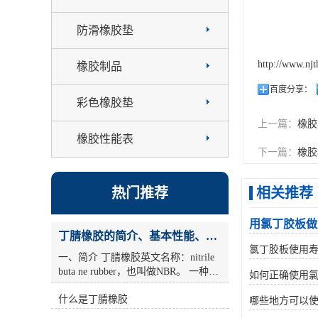
防滑橡胶垫
http://www.nj
橡胶制品
百度分享：
彩色橡胶垫
上一篇：
橡胶
橡胶性能表
下一篇：
橡胶
热门推荐
相关推荐
用氯丁胶板做
丁腈橡胶的简介、基本性能、主要用途
氯丁胶板使用
一、简介 丁腈橡胶英文名称：nitrile
buta ne rubber，也叫做NBR。 一种由
如何正确使用
丁二烯和丙烯腈共聚而成的合成橡
什么是丁腈橡胶
胶。耐油(尤其是 丁腈橡胶烷烃油)，
哪些地方可以
耐老化性好的合成橡胶。丙烯腈含量