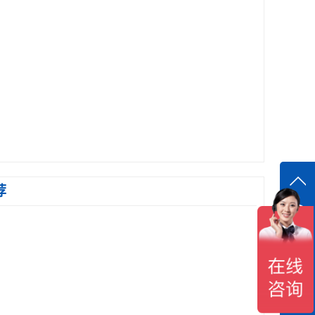
荐
在线
在
咨询
18118