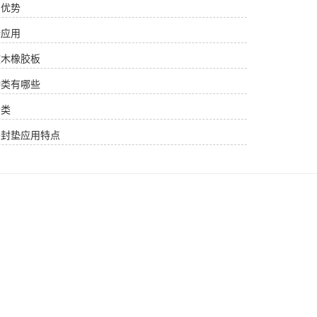
用优势
些应用
软木橡胶板
种类有哪些
分类
密封垫应用特点