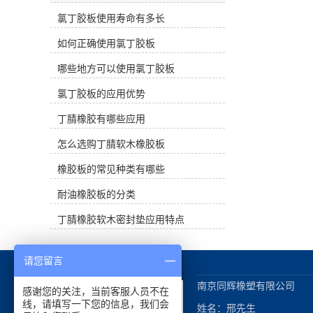
和气密性。 丁腈橡胶的缺点是不耐臭
弹性和柔软性，能够有效吸收冲击和
氧和芳香族、卤代烃、酮和酯溶剂，
氯丁胶板使用寿命有多长
振动，减轻物体受到的冲击力和震
不适合绝缘材料。耐热性优于丁苯橡
动，从而提供更好的减震效果。这对
如何正确使用氯丁胶板
胶和氯丁橡胶，可达120℃长期工
于需要减少振动和噪音的场所和设备
作。仅次于丁基橡胶的气密性。丁腈
非常重要。吸震能力：氯丁胶板具有
哪些地方可以使用氯丁胶板
橡胶的性能受丙烯腈含量的影响。随
出色的吸震能力，可以吸收地面、机
着丙烯腈含量的增加，拉伸强度、耐
械设备或其他物体的震动，防止震动
氯丁胶板的应用优势
热性、耐油性、气密性和硬度增加，
传递到周围环境或其他物体，从而保
但弹性和耐寒性降低。丁腈橡胶耐臭
护地面、设备或结构的完整性和稳定
丁腈橡胶有哪些应用
氧和电绝缘性差。耐水性好。 三、主
性。防滑性能：氯丁胶板通常具有良
要用途 丁腈橡胶主要用于制造耐油产
怎么选购丁腈软木橡胶板
好的抗滑性能，可以增加地面或物体
品，如耐油管、胶带、橡胶隔膜、大
的摩擦力，减少滑倒和摔倒的风险，
橡胶板的常见种类有哪些
型油囊等，常用于制造O形圈、油
提供更安全的工作和生活环境。耐久
封、皮碗、膜片、活门、波纹管、软
性：氯丁胶板通常具有优异的耐久性
耐油橡胶板的分类
管、密封件、发泡等各种耐油成型产
和耐候性，能够长时间保持其减震和
品。
吸震性能，不易老化和变形，从而延
丁腈橡胶软木密封垫应用特点
长使用寿命。多功能性：氯丁胶板可
以根据需要进行定制和加工，适用于
各种不同的场所和应用，如运动场
请您留言
地、工业设备、建筑结构等，提供多
种形式的减震和吸震解决方案。 总的
南京同辉橡塑有限公司

感谢您的关注，当前客服人员不在
来说，使用氯丁胶板做减震垫可以有
线，请填写一下您的信息，我们会
姓名：邢先生

效减少冲击和振动，提供更好的安全