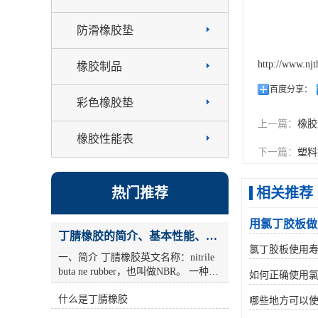
防滑橡胶垫
http://www.nj
橡胶制品
百度分享：
彩色橡胶垫
上一篇：
橡胶
橡胶性能表
下一篇：
塑料
热门推荐
相关推荐
用氯丁胶板做
丁腈橡胶的简介、基本性能、主要用途
氯丁胶板使用
一、简介 丁腈橡胶英文名称：nitrile
buta ne rubber，也叫做NBR。 一种由
如何正确使用
丁二烯和丙烯腈共聚而成的合成橡
什么是丁腈橡胶
胶。耐油(尤其是 丁腈橡胶烷烃油)，
哪些地方可以
耐老化性好的合成橡胶。丙烯腈含量