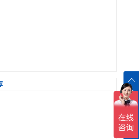
荐
在线
在
咨询
18118