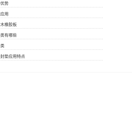
用优势
些应用
软木橡胶板
种类有哪些
分类
密封垫应用特点