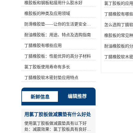
橡胶板和钢板粘接用什么胶水好
氯丁胶板的应
(%)为42~46、36~41、31~35、
25~30、18~24等。丙烯腈含量越高，
橡胶板的种类及应用领域
丁腈橡胶有哪
耐油性越好，但耐寒性相应降低。它
可以在120℃或在空气中 150℃中长期
防滑橡胶垫——让你的生活更安全舒适
怎么选购丁腈
使用的油。此外，它还具有良好的耐
水性、气密性和粘结性能。广泛应用
耐油橡胶板：用途、特点及选购指南
橡胶板的常见
于制造各种耐油橡胶产品、各种耐油
丁腈橡胶有哪些应用
垫圈、垫圈、套管、软包装、软管、
耐油橡胶板的
印染橡胶辊、电缆橡胶材料等，已成
丁腈橡胶板：性能优异的高分子材料
丁腈橡胶软木
为汽车、航空、石油、复印等行业不
可缺少的弹性材料。 二、基本性能
氯丁胶板使用寿命有多长
丁腈橡胶又称丁二烯一丙烯腈橡胶，
简称丁二烯一丙烯腈橡胶NBR，平均
丁腈橡胶软木密封垫应用特点
分子量约70万。灰色至浅黄色块或粉
状固体，相对密度为0.95～1.0。丁腈
橡胶玻璃化温度为26%Tg=一52℃，
编辑推荐
新鲜信息
脆化温度Tb=一47℃，丙烯腈含量为
40%的丁腈橡胶玻璃化温度Tg=一
22℃。溶解度参数δ=8.9～9.9.溶于醋
用氯丁胶板做减震垫有什么好处
酸乙酯、醋酸丁酯、氯苯、甲乙酮
等。丁腈橡胶具有优异的耐油性，仅
使用氯丁胶板做减震垫具有以下好
次于聚硫橡胶和氟橡胶，具有耐磨性
处：减震效果：氯丁胶板具有良好的