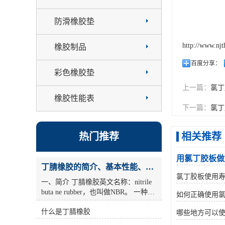
防滑橡胶垫
http://www.nj
橡胶制品
百度分享：
彩色橡胶垫
上一篇：
氯丁
橡胶性能表
下一篇：
氯丁
热门推荐
相关推荐
用氯丁胶板做
丁腈橡胶的简介、基本性能、主要用途
氯丁胶板使用
一、简介 丁腈橡胶英文名称：nitrile
buta ne rubber，也叫做NBR。 一种由
如何正确使用
丁二烯和丙烯腈共聚而成的合成橡
什么是丁腈橡胶
胶。耐油(尤其是 丁腈橡胶烷烃油)，
哪些地方可以
耐老化性好的合成橡胶。丙烯腈含量