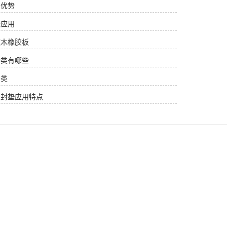
用优势
些应用
软木橡胶板
种类有哪些
分类
密封垫应用特点