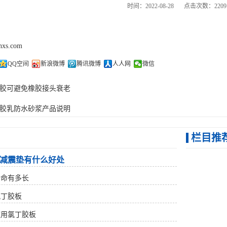
时间：2022-08-28
点击次数：2209
thxs.com
QQ空间
新浪微博
腾讯微博
人人网
微信
胶可避免橡胶接头衰老
胶乳防水砂浆产品说明
栏目推
减震垫有什么好处
寿命有多长
氯丁胶板
使用氯丁胶板