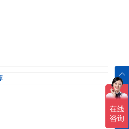
荐
在线
在
咨询
18118