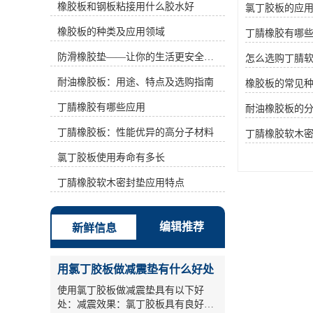
橡胶板和钢板粘接用什么胶水好
氯丁胶板的应
(%)为42~46、36~41、31~35、
25~30、18~24等。丙烯腈含量越高，
橡胶板的种类及应用领域
丁腈橡胶有哪
耐油性越好，但耐寒性相应降低。它
可以在120℃或在空气中 150℃中长期
防滑橡胶垫——让你的生活更安全舒适
怎么选购丁腈
使用的油。此外，它还具有良好的耐
水性、气密性和粘结性能。广泛应用
耐油橡胶板：用途、特点及选购指南
橡胶板的常见
于制造各种耐油橡胶产品、各种耐油
丁腈橡胶有哪些应用
垫圈、垫圈、套管、软包装、软管、
耐油橡胶板的
印染橡胶辊、电缆橡胶材料等，已成
丁腈橡胶板：性能优异的高分子材料
丁腈橡胶软木
为汽车、航空、石油、复印等行业不
可缺少的弹性材料。 二、基本性能
氯丁胶板使用寿命有多长
丁腈橡胶又称丁二烯一丙烯腈橡胶，
简称丁二烯一丙烯腈橡胶NBR，平均
丁腈橡胶软木密封垫应用特点
分子量约70万。灰色至浅黄色块或粉
状固体，相对密度为0.95～1.0。丁腈
橡胶玻璃化温度为26%Tg=一52℃，
编辑推荐
新鲜信息
脆化温度Tb=一47℃，丙烯腈含量为
40%的丁腈橡胶玻璃化温度Tg=一
22℃。溶解度参数δ=8.9～9.9.溶于醋
用氯丁胶板做减震垫有什么好处
酸乙酯、醋酸丁酯、氯苯、甲乙酮
等。丁腈橡胶具有优异的耐油性，仅
使用氯丁胶板做减震垫具有以下好
次于聚硫橡胶和氟橡胶，具有耐磨性
处：减震效果：氯丁胶板具有良好的