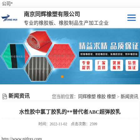
公司*
南京同辉橡塑有限公司
专业的橡胶板、橡胶制品生产加工企业
橡胶板
特种橡胶板
防滑橡胶垫
橡胶制品
新闻资讯
彩色橡胶垫
您当前位置：
同辉橡塑 橡胶 橡塑
>
新闻资讯
水性胶中氯丁胶乳的**替代者ABC超弹胶乳
橡胶性能表
时间：2022-11-02
点击次数：2599
http://www.njthxs.com