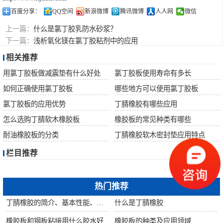
百度分享：
QQ空间
新浪微博
腾讯微博
人人网
微信
上一篇：
什么是氯丁胶乳防水砂浆？
下一篇：
浅析氧化镁在氯丁胶粘剂中的应用
相关推荐
用氯丁胶板做减震垫有什么好处
氯丁胶板使用寿命有多长
如何正确使用氯丁胶板
哪些地方可以使用氯丁胶板
氯丁胶板的应用优势
丁腈橡胶有哪些应用
怎么选购丁腈软木橡胶板
橡胶板的常见种类有哪些
耐油橡胶板的分类
丁腈橡胶软木密封垫应用特点
栏目推荐
热门推荐
丁腈橡胶的简介、基本性能、主要用途
什么是丁腈橡胶
橡胶板和钢板粘接用什么胶水好
橡胶板的种类及应用领域