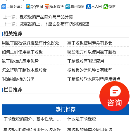
百度分享：
QQ空间
新浪微博
腾讯微博
人人网
微信
上一篇：
橡胶板的产品简介与产品分类
下一篇：
减震器的上，下座面都带有防滑橡胶垫
相关推荐
用氯丁胶板做减震垫有什么好处
氯丁胶板使用寿命有多长
如何正确使用氯丁胶板
哪些地方可以使用氯丁胶板
氯丁胶板的应用优势
丁腈橡胶有哪些应用
怎么选购丁腈软木橡胶板
橡胶板的常见种类有哪些
耐油橡胶板的分类
丁腈橡胶软木密封垫应用特点
栏目推荐
热门推荐
丁腈橡胶的简介、基本性能、主要用途
什么是丁腈橡胶
橡胶板和钢板粘接用什么胶水好
橡胶板的种类及应用领域