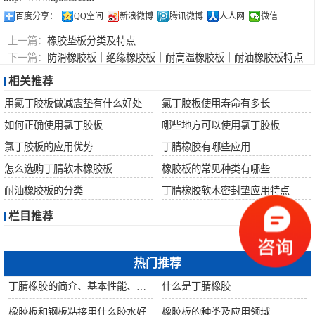
百度分享：
QQ空间
新浪微博
腾讯微博
人人网
微信
上一篇：
橡胶垫板分类及特点
下一篇：
防滑橡胶板｜绝缘橡胶板｜耐高温橡胶板｜耐油橡胶板特点
相关推荐
用氯丁胶板做减震垫有什么好处
氯丁胶板使用寿命有多长
如何正确使用氯丁胶板
哪些地方可以使用氯丁胶板
氯丁胶板的应用优势
丁腈橡胶有哪些应用
怎么选购丁腈软木橡胶板
橡胶板的常见种类有哪些
耐油橡胶板的分类
丁腈橡胶软木密封垫应用特点
栏目推荐
热门推荐
丁腈橡胶的简介、基本性能、主要用途
什么是丁腈橡胶
橡胶板和钢板粘接用什么胶水好
橡胶板的种类及应用领域