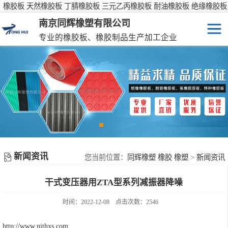
橡胶板 天然橡胶板 丁腈橡胶板 三元乙丙橡胶板 耐油橡胶板 绝缘橡胶板
防滑橡胶板
南京同辉橡塑有限公司
专业的橡胶板、橡胶制品生产加工企业
橡胶板
特种橡胶板
防滑橡胶垫
橡胶制品
新闻资讯
彩色橡胶垫
您当前位置：
同辉橡塑 橡胶 橡塑
>
新闻资讯
干式变压器用ZTA型系列减振器降噪
橡胶性能表
时间：2022-12-08
点击次数：2546
http://www.njthxs.com