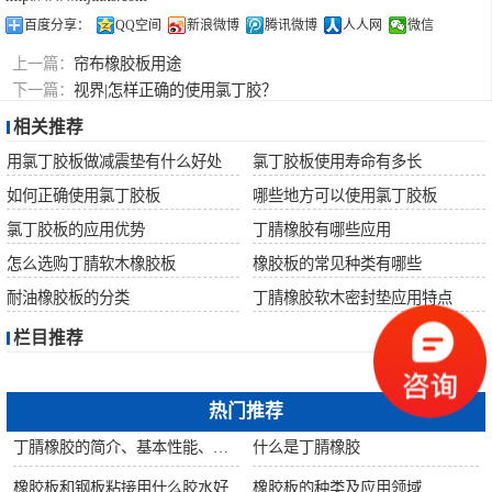
百度分享：
QQ空间
新浪微博
腾讯微博
人人网
微信
上一篇：
帘布橡胶板用途
下一篇：
视界|怎样正确的使用氯丁胶？
相关推荐
用氯丁胶板做减震垫有什么好处
氯丁胶板使用寿命有多长
如何正确使用氯丁胶板
哪些地方可以使用氯丁胶板
氯丁胶板的应用优势
丁腈橡胶有哪些应用
怎么选购丁腈软木橡胶板
橡胶板的常见种类有哪些
耐油橡胶板的分类
丁腈橡胶软木密封垫应用特点
栏目推荐
热门推荐
丁腈橡胶的简介、基本性能、主要用途
什么是丁腈橡胶
橡胶板和钢板粘接用什么胶水好
橡胶板的种类及应用领域