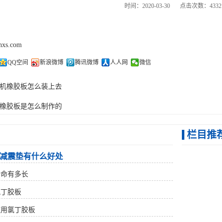
时间：2020-03-30
点击次数：4332
thxs.com
QQ空间
新浪微博
腾讯微博
人人网
微信
机橡胶板怎么装上去
橡胶板是怎么制作的
栏目推
减震垫有什么好处
寿命有多长
氯丁胶板
使用氯丁胶板