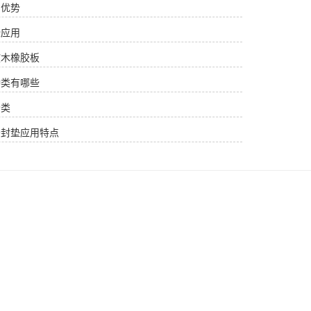
用优势
些应用
软木橡胶板
种类有哪些
分类
密封垫应用特点