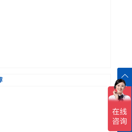
荐
在线
在
咨询
18118