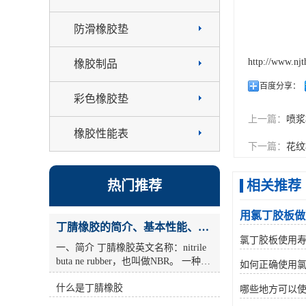
防滑橡胶垫
http://www.nj
橡胶制品
百度分享：
彩色橡胶垫
上一篇：
喷浆
橡胶性能表
下一篇：
花纹
热门推荐
相关推荐
用氯丁胶板做
丁腈橡胶的简介、基本性能、主要用途
氯丁胶板使用
一、简介 丁腈橡胶英文名称：nitrile
buta ne rubber，也叫做NBR。 一种由
如何正确使用
丁二烯和丙烯腈共聚而成的合成橡
什么是丁腈橡胶
胶。耐油(尤其是 丁腈橡胶烷烃油)，
哪些地方可以
耐老化性好的合成橡胶。丙烯腈含量