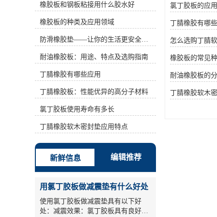
橡胶板和钢板粘接用什么胶水好
氯丁胶板的应
(%)为42~46、36~41、31~35、
25~30、18~24等。丙烯腈含量越高，
橡胶板的种类及应用领域
丁腈橡胶有哪
耐油性越好，但耐寒性相应降低。它
可以在120℃或在空气中 150℃中长期
防滑橡胶垫——让你的生活更安全舒适
怎么选购丁腈
使用的油。此外，它还具有良好的耐
水性、气密性和粘结性能。广泛应用
耐油橡胶板：用途、特点及选购指南
橡胶板的常见
于制造各种耐油橡胶产品、各种耐油
丁腈橡胶有哪些应用
垫圈、垫圈、套管、软包装、软管、
耐油橡胶板的
印染橡胶辊、电缆橡胶材料等，已成
丁腈橡胶板：性能优异的高分子材料
丁腈橡胶软木
为汽车、航空、石油、复印等行业不
可缺少的弹性材料。 二、基本性能
氯丁胶板使用寿命有多长
丁腈橡胶又称丁二烯一丙烯腈橡胶，
简称丁二烯一丙烯腈橡胶NBR，平均
丁腈橡胶软木密封垫应用特点
分子量约70万。灰色至浅黄色块或粉
状固体，相对密度为0.95～1.0。丁腈
橡胶玻璃化温度为26%Tg=一52℃，
编辑推荐
新鲜信息
脆化温度Tb=一47℃，丙烯腈含量为
40%的丁腈橡胶玻璃化温度Tg=一
22℃。溶解度参数δ=8.9～9.9.溶于醋
用氯丁胶板做减震垫有什么好处
酸乙酯、醋酸丁酯、氯苯、甲乙酮
等。丁腈橡胶具有优异的耐油性，仅
使用氯丁胶板做减震垫具有以下好
次于聚硫橡胶和氟橡胶，具有耐磨性
处：减震效果：氯丁胶板具有良好的