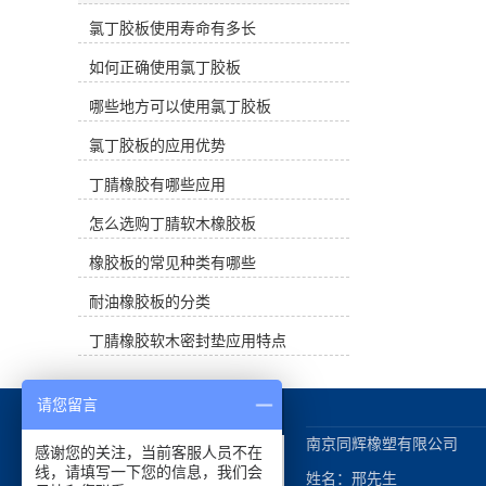
和气密性。 丁腈橡胶的缺点是不耐臭
弹性和柔软性，能够有效吸收冲击和
氧和芳香族、卤代烃、酮和酯溶剂，
氯丁胶板使用寿命有多长
振动，减轻物体受到的冲击力和震
不适合绝缘材料。耐热性优于丁苯橡
动，从而提供更好的减震效果。这对
如何正确使用氯丁胶板
胶和氯丁橡胶，可达120℃长期工
于需要减少振动和噪音的场所和设备
作。仅次于丁基橡胶的气密性。丁腈
非常重要。吸震能力：氯丁胶板具有
哪些地方可以使用氯丁胶板
橡胶的性能受丙烯腈含量的影响。随
出色的吸震能力，可以吸收地面、机
着丙烯腈含量的增加，拉伸强度、耐
械设备或其他物体的震动，防止震动
氯丁胶板的应用优势
热性、耐油性、气密性和硬度增加，
传递到周围环境或其他物体，从而保
但弹性和耐寒性降低。丁腈橡胶耐臭
护地面、设备或结构的完整性和稳定
丁腈橡胶有哪些应用
氧和电绝缘性差。耐水性好。 三、主
性。防滑性能：氯丁胶板通常具有良
要用途 丁腈橡胶主要用于制造耐油产
怎么选购丁腈软木橡胶板
好的抗滑性能，可以增加地面或物体
品，如耐油管、胶带、橡胶隔膜、大
的摩擦力，减少滑倒和摔倒的风险，
橡胶板的常见种类有哪些
型油囊等，常用于制造O形圈、油
提供更安全的工作和生活环境。耐久
封、皮碗、膜片、活门、波纹管、软
性：氯丁胶板通常具有优异的耐久性
耐油橡胶板的分类
管、密封件、发泡等各种耐油成型产
和耐候性，能够长时间保持其减震和
品。
吸震性能，不易老化和变形，从而延
丁腈橡胶软木密封垫应用特点
长使用寿命。多功能性：氯丁胶板可
以根据需要进行定制和加工，适用于
各种不同的场所和应用，如运动场
请您留言
地、工业设备、建筑结构等，提供多
种形式的减震和吸震解决方案。 总的
南京同辉橡塑有限公司

感谢您的关注，当前客服人员不在
来说，使用氯丁胶板做减震垫可以有
线，请填写一下您的信息，我们会
姓名：邢先生

效减少冲击和振动，提供更好的安全