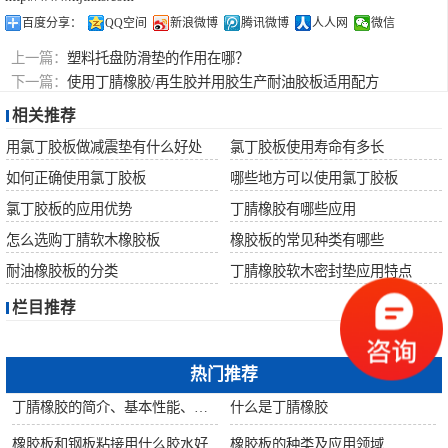
百度分享：
QQ空间
新浪微博
腾讯微博
人人网
微信
上一篇：
塑料托盘防滑垫的作用在哪？
下一篇：
使用丁腈橡胶/再生胶并用胶生产耐油胶板适用配方
相关推荐
用氯丁胶板做减震垫有什么好处
氯丁胶板使用寿命有多长
如何正确使用氯丁胶板
哪些地方可以使用氯丁胶板
氯丁胶板的应用优势
丁腈橡胶有哪些应用
怎么选购丁腈软木橡胶板
橡胶板的常见种类有哪些
耐油橡胶板的分类
丁腈橡胶软木密封垫应用特点
栏目推荐
热门推荐
丁腈橡胶的简介、基本性能、主要用途
什么是丁腈橡胶
橡胶板和钢板粘接用什么胶水好
橡胶板的种类及应用领域