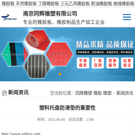
橡胶板 天然橡胶板 丁腈橡胶板 三元乙丙橡胶板 耐油橡胶板 绝缘橡胶板
防滑橡胶板
南京同辉橡塑有限公司
专业的橡胶板、橡胶制品生产加工企业
橡胶板
特种橡胶板
防滑橡胶垫
橡胶制品
新闻资讯
彩色橡胶垫
您当前位置：
同辉橡塑 橡胶 橡塑
>
新闻资讯
塑料托盘防滑垫的重要性
橡胶性能表
时间：2022-06-04
点击次数：2198
http://www.njthxs.com