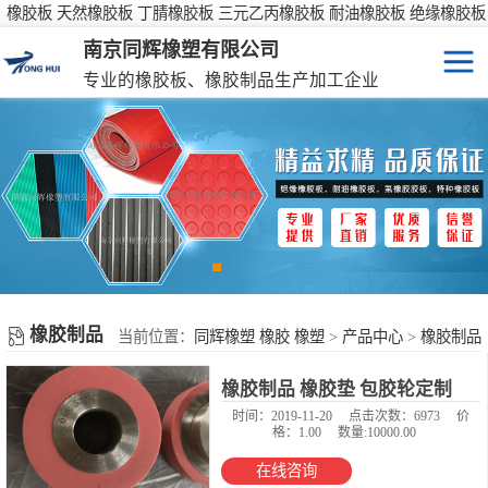
橡胶板 天然橡胶板 丁腈橡胶板 三元乙丙橡胶板 耐油橡胶板 绝缘橡胶板
防滑橡胶板
南京同辉橡塑有限公司
专业的橡胶板、橡胶制品生产加工企业
橡胶板
特种橡胶板
防滑橡胶垫
橡胶制品
橡胶制品
彩色橡胶垫
当前位置：
同辉橡塑 橡胶 橡塑
>
产品中心
>
橡胶制品
橡胶制品 橡胶垫 包胶轮定制
橡胶性能表
时间：2019-11-20
点击次数：6973
价
格：1.00
数量:10000.00
在线咨询