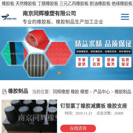
橡胶板 天然橡胶板 丁腈橡胶板 三元乙丙橡胶板 耐油橡胶板 绝缘橡胶板
防滑橡胶板
南京同辉橡塑有限公司
专业的橡胶板、橡胶制品生产加工企业
橡胶板
特种橡胶板
防滑橡胶垫
橡胶制品
橡胶制品
彩色橡胶垫
当前位置：
同辉橡塑 橡胶 橡塑
>
产品中心
>
橡胶制品
钉型氯丁橡胶减震板 橡胶支座
橡胶性能表
时间：2019-11-23
点击次数：20408
在线咨询