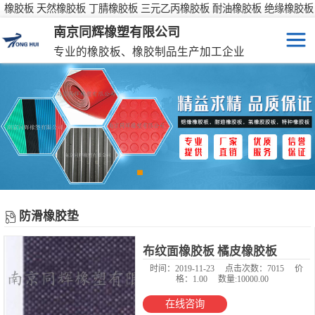
橡胶板 天然橡胶板 丁腈橡胶板 三元乙丙橡胶板 耐油橡胶板 绝缘橡胶板
防滑橡胶板
南京同辉橡塑有限公司
专业的橡胶板、橡胶制品生产加工企业
橡胶板
特种橡胶板
防滑橡胶垫
橡胶制品
防滑橡胶垫
彩色橡胶垫
当前位置：
同辉橡塑 橡胶 橡塑
>
产品中心
>
防滑橡胶垫
布纹面橡胶板 橘皮橡胶板
橡胶性能表
时间：2019-11-23
点击次数：7015
价
格：1.00
数量:10000.00
在线咨询